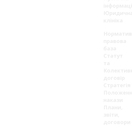
інформац
Юридичн
клініка
Норматив
правова
база
Статут
та
Колектив
договір
Стратегія
Положенн
накази
Плани,
звіти,
договори