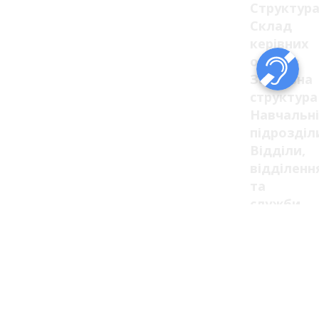
Структур
Склад
керівних
органів
Загальна
структура
Навчальні
підрозділ
Відділи,
відділенн
та
служби
Ліцензії
та
сертифік
Ліцензії
Сертифік