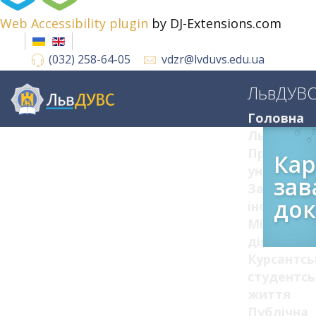
Web Accessibility plugin
by DJ-Extensions.com
(032) 258-64-05
vdzr@lvduvs.edu.ua
ЛьвДУВ
Головна
ЛьвДУВС
Про
Кар
університ
зав
Загальна
док
інформац
Міжнарод
діяльніст
Курсантсь
студентсь
життя
Публічна