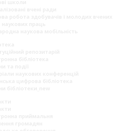
ові школи
алізовані вчені ради
ва робота здобувачів і молодих вчених
 наукових праць
родна наукова мобільність
отека
туційний репозитарій
ронна бібліотека
и та події
ріали наукових конференцій
нська цифрова бібліотека
и бібліотеки_new
акти
акти
тронна приймальня
нення громадян
адське обговорення