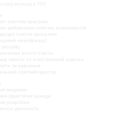
ступу молоді з ТОТ
а
ог освітніх програм
ог вибіркових освітніх компонентів
родні освітні програми
щення кваліфікації
 (водіїв)
печення якості освіти
ад занять та електронний журнал
ити за навчання
альний освітній простір
а
ві видання
во-практичні заходи
ві розробки
нича діяльність