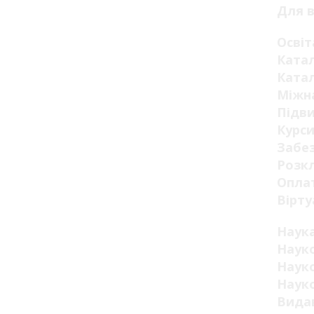
Для в
Освіт
Катал
Катал
Міжна
Підви
Курси
Забез
Розкл
Оплат
Вірту
Наук
Науко
Науко
Науко
Видав