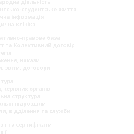
родна діяльність
нтсько-студентське життя
чна інформація
ична клініка
ативно-правова база
т та Колективний договір
егія
ження, накази
, звіти, договори
ктура
 керівних органів
ьна структура
льні підрозділи
ли, відділення та служби
зії та сертифікати
зії