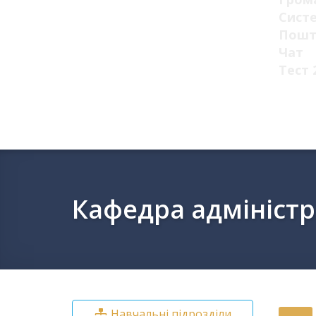
Сист
Пошт
Чат
Тест 
Кафедра адмініст
Навчальні підрозділи