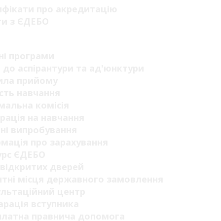
ифікати про акредитацію
ги з ЄДЕБО
п
ні програми
 до аспірантури та ад'юнктури
ила прийому
сть навчання
мальна комісія
рація на навчання
ні випробування
мація про зарахування
урс ЄДЕБО
відкритих дверей
тні місця державного замовлення
ультаційний центр
рація вступника
платна правнича допомога