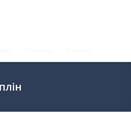
аука
Бібліотека
Контакти
плін