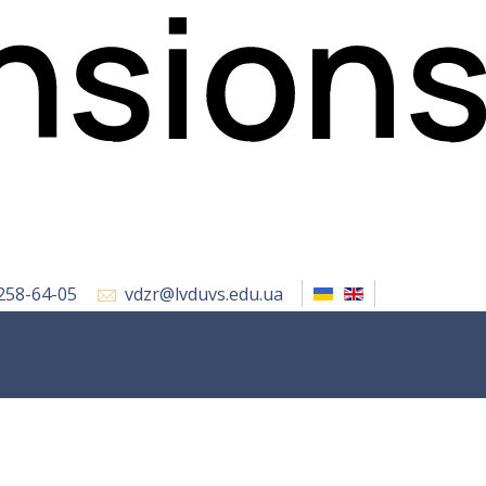
 258-64-05
vdzr@lvduvs.edu.ua