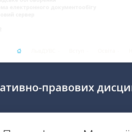
ема електронного документообігу
овий сервер
2
ЛьвДУВС
Вступ
Освіта
Н
ративно-правових дисци