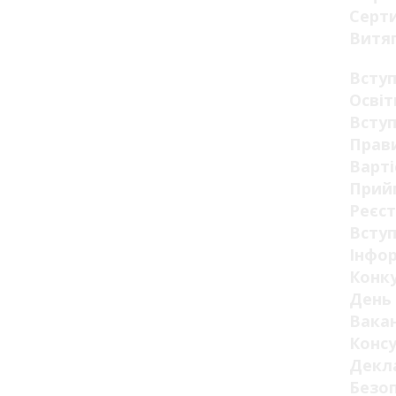
Серт
Витя
Всту
Освіт
Вступ
Прав
Варті
Прий
Реєст
Вступ
Інфор
Конк
День 
Вакан
Конс
Декла
Безо