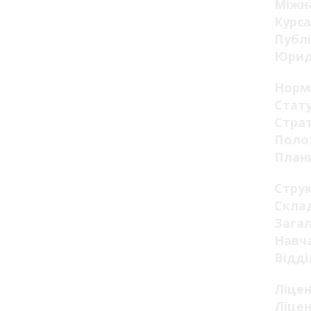
Міжна
Курса
Публі
Юрид
Норм
Стату
Страт
Поло
Плани
Стру
Склад
Загал
Навча
Відді
Ліцен
Ліцен