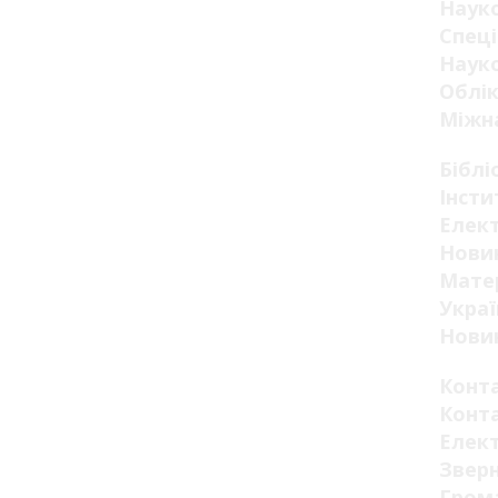
Наук
Спеці
Науко
Облік
Міжна
Біблі
Інсти
Елект
Новин
Мате
Украї
Новин
Конт
Конт
Елек
Звер
Гром