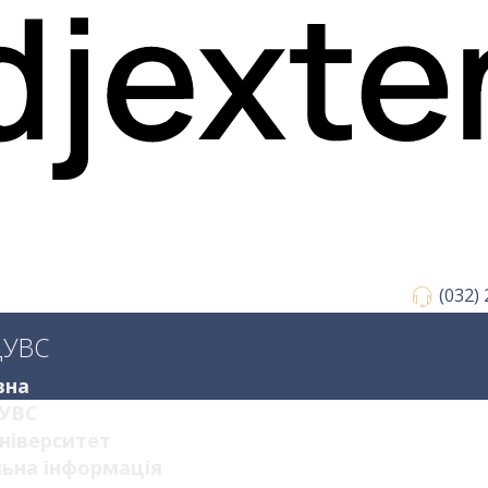
(032)
ДУВС
вна
УВС
ніверситет
ьна інформація